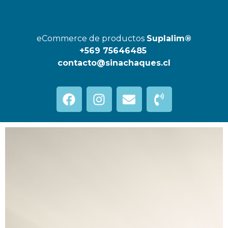
eCommerce de productos
Suplalim®
+569 75646485
contacto@sinachaques.cl