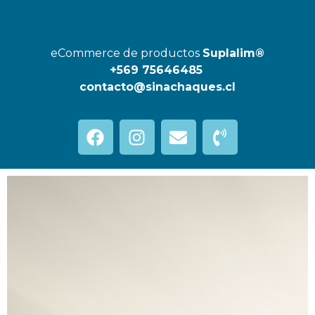
eCommerce de productos
Suplalim®
+569 75646485
contacto@sinachaques.cl