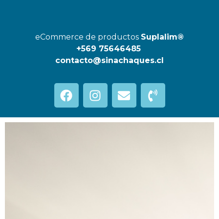
eCommerce de productos
Suplalim®
+569 75646485
contacto@sinachaques.cl